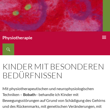
Physiotherapie
ZUM
Suchen
Pri
INHALT
SPRINGEN
Me
KINDER MIT BESONDEREN
BEDÜRFNISSEN
Mit physiotherapeutischen und neurophysiologischen
Techniken –
Bobath
– behandle ich Kinder mit
Bewegungsstörungen auf Grund von Schädigung des Gehirns
und des Rückenmarks, mit genetischen Veränderungen, mit